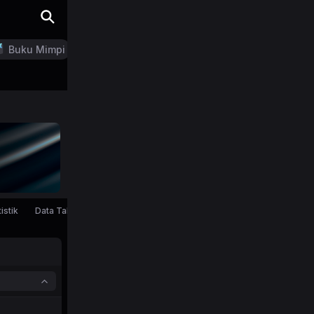
Buku Mimpi
LN Generator
istik
Data Tahunan