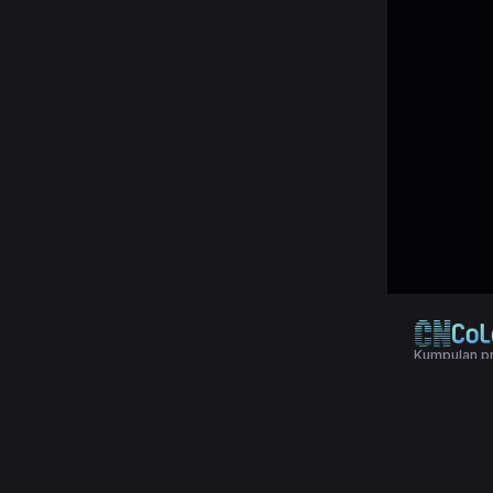
Kumpulan pr
© 2024 Copy
Terms & Con
Data ini sa
sampai 4 le
TOTOMACAU 1
untuk mengan