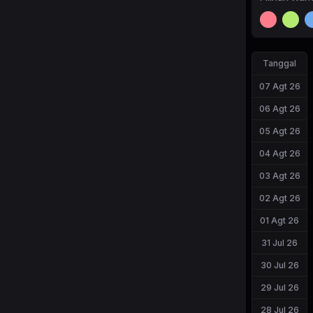
Tanggal
07 Agt 26
06 Agt 26
05 Agt 26
04 Agt 26
03 Agt 26
02 Agt 26
01 Agt 26
31 Jul 26
30 Jul 26
29 Jul 26
28 Jul 26