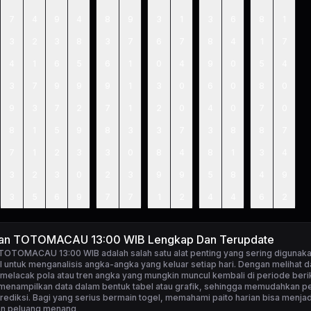
7
4
9
4
8
9
3
1
3
6
8
1
3
2
3
8
3
7
6
7
8
4
1
7
4
1
6
5
6
1
0
4
9
0
5
4
3
7
9
9
9
1
3
0
6
0
8
0
9
3
7
2
7
1
2
0
4
0
7
0
8
1
5
9
8
3
3
7
3
8
8
7
7
1
2
3
3
0
8
4
8
1
3
4
3
2
3
0
2
3
9
9
5
8
4
9
3
5
6
9
7
7
1
2
4
4
6
2
rian TOTOMACAU 13:00 WIB Lengkap Dan Terupdate
n TOTOMACAU 13:00 WIB
adalah salah satu alat penting yang sering digunak
 untuk menganalisis angka-angka yang keluar setiap hari. Dengan melihat da
melacak pola atau tren angka yang mungkin muncul kembali di periode berik
a menampilkan data dalam bentuk tabel atau grafik, sehingga memudahkan 
ediksi. Bagi yang serius bermain togel, memahami paito harian bisa menjad
an peluang menang