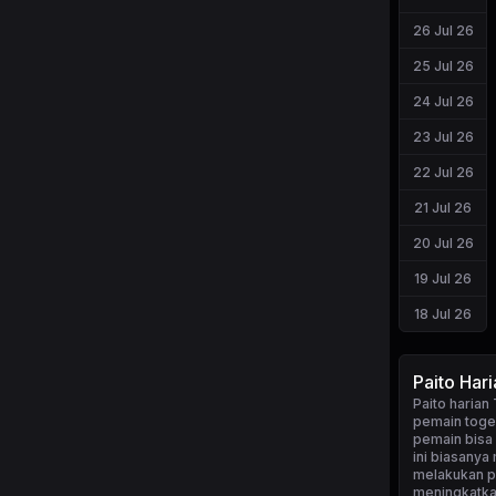
26 Jul 26
25 Jul 26
24 Jul 26
23 Jul 26
22 Jul 26
21 Jul 26
20 Jul 26
19 Jul 26
18 Jul 26
Paito Ha
Paito haria
pemain togel
pemain bisa 
ini biasany
melakukan pr
meningkatk