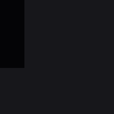
bel taysen 1
aran
ntu kamu