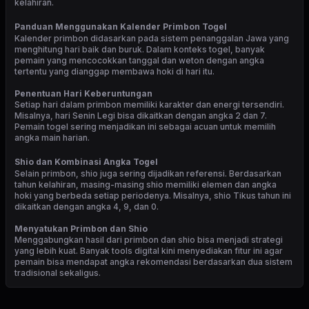
kelahiran.
Panduan Menggunakan Kalender Primbon Togel
Kalender primbon didasarkan pada sistem penanggalan Jawa yang
menghitung hari baik dan buruk. Dalam konteks togel, banyak
pemain yang mencocokkan tanggal dan weton dengan angka
tertentu yang dianggap membawa hoki di hari itu.
Penentuan Hari Keberuntungan
Setiap hari dalam primbon memiliki karakter dan energi tersendiri.
Misalnya, hari Senin Legi bisa dikaitkan dengan angka 2 dan 7.
Pemain togel sering menjadikan ini sebagai acuan untuk memilih
angka main harian.
Shio dan Kombinasi Angka Togel
Selain primbon, shio juga sering dijadikan referensi. Berdasarkan
tahun kelahiran, masing-masing shio memiliki elemen dan angka
hoki yang berbeda setiap periodenya. Misalnya, shio Tikus tahun ini
dikaitkan dengan angka 4, 9, dan 0.
Menyatukan Primbon dan Shio
Menggabungkan hasil dari primbon dan shio bisa menjadi strategi
yang lebih kuat. Banyak tools digital kini menyediakan fitur ini agar
pemain bisa mendapat angka rekomendasi berdasarkan dua sistem
tradisional sekaligus.