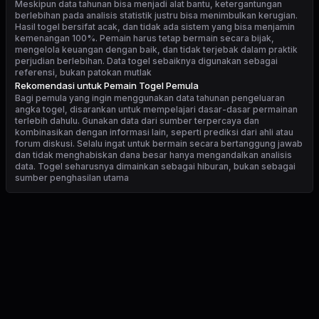
Meskipun data tahunan bisa menjadi alat bantu, ketergantungan
berlebihan pada analisis statistik justru bisa menimbulkan kerugian.
Hasil togel bersifat acak, dan tidak ada sistem yang bisa menjamin
kemenangan 100%. Pemain harus tetap bermain secara bijak,
mengelola keuangan dengan baik, dan tidak terjebak dalam praktik
perjudian berlebihan. Data togel sebaiknya digunakan sebagai
referensi, bukan patokan mutlak
Rekomendasi untuk Pemain Togel Pemula
Bagi pemula yang ingin menggunakan data tahunan pengeluaran
angka togel, disarankan untuk mempelajari dasar-dasar permainan
terlebih dahulu. Gunakan data dari sumber terpercaya dan
kombinasikan dengan informasi lain, seperti prediksi dari ahli atau
forum diskusi. Selalu ingat untuk bermain secara bertanggung jawab
dan tidak menghabiskan dana besar hanya mengandalkan analisis
data. Togel seharusnya dimainkan sebagai hiburan, bukan sebagai
sumber penghasilan utama