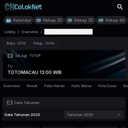
Kalendar
Rekap 2D
Rekap 3D
Rekap 4D
Lobby
/
Overview
/
TOTOMACAU 13:00 WIB
Buka :
13:15
Tutup :
13:00
TUTUP
09 Agt
TU
TOTOMACAU 13:00 WIB
Overview
Result
Paito Harian
Paito Warna
Pola Dasar
Bo
Data Tahunan
Data
Tahunan 2025
Tahunan 2025