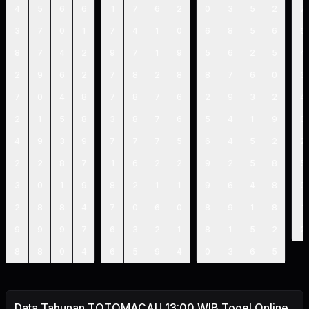
4
5
6
6
1
7
6
2
0
3
5
2
7
3
7
0
1
7
4
1
0
6
8
5
6
6
8
7
4
2
9
7
1
9
5
6
2
5
4
2
9
6
2
7
8
2
8
8
7
6
0
3
7
0
4
8
7
8
7
6
2
9
3
2
4
2
1
5
8
3
8
7
6
5
4
1
9
0
4
9
3
9
7
7
7
5
6
4
5
2
2
2
2
8
7
1
6
2
2
9
2
5
8
5
3
0
1
9
8
2
1
1
9
6
4
8
0
2
8
8
4
7
0
6
0
8
9
1
8
1
9
9
9
7
6
3
2
1
8
1
5
2
2
8
8
0
4
6
5
9
4
0
3
6
5
Data Tahunan TOTOMACAU 13:00 WIB Togel Online