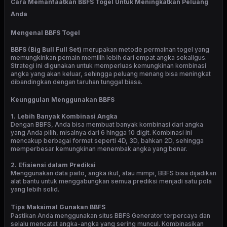
Cara Memanfaatkan BBFS Togel Untuk Meningkatkan Peluang
Anda
Mengenal BBFS Togel
BBFS (Big Bull Full Set)
merupakan metode permainan togel yang
memungkinkan pemain memilih lebih dari empat angka sekaligus.
Strategi ini digunakan untuk memperluas kemungkinan kombinasi
angka yang akan keluar, sehingga peluang menang bisa meningkat
dibandingkan dengan taruhan tunggal biasa.
Keunggulan Menggunakan BBFS
1. Lebih Banyak Kombinasi Angka
Dengan BBFS, Anda bisa membuat banyak kombinasi dari angka
yang Anda pilih, misalnya dari 6 hingga 10 digit. Kombinasi ini
mencakup berbagai format seperti 4D, 3D, bahkan 2D, sehingga
memperbesar kemungkinan menembak angka yang benar.
2. Efisiensi dalam Prediksi
Menggunakan data paito, angka ikut, atau mimpi, BBFS bisa dijadikan
alat bantu untuk menggabungkan semua prediksi menjadi satu pola
yang lebih solid.
Tips Maksimal Gunakan BBFS
Pastikan Anda menggunakan situs BBFS Generator terpercaya dan
selalu mencatat angka-angka yang sering muncul. Kombinasikan