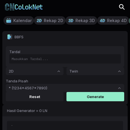
Kalendar
Rekap 2D
Rekap 3D
Rekap 4D
BBFS
Tardal
2D
Twin
Tanda Pisah
* (1234*4567*7890)
Reset
Generate
Hasil Generator = 0 LN