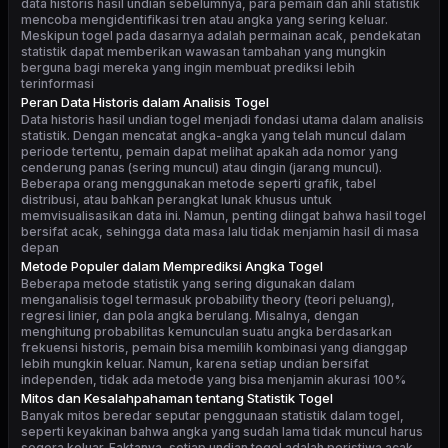
data historis hasil undian sebelumnya, para pemain dan ahli statistik
mencoba mengidentifikasi tren atau angka yang sering keluar.
Meskipun togel pada dasarnya adalah permainan acak, pendekatan
statistik dapat memberikan wawasan tambahan yang mungkin
berguna bagi mereka yang ingin membuat prediksi lebih
terinformasi
Peran Data Historis dalam Analisis Togel
Data historis hasil undian togel menjadi fondasi utama dalam analisis
statistik. Dengan mencatat angka-angka yang telah muncul dalam
periode tertentu, pemain dapat melihat apakah ada nomor yang
cenderung panas (sering muncul) atau dingin (jarang muncul).
Beberapa orang menggunakan metode seperti grafik, tabel
distribusi, atau bahkan perangkat lunak khusus untuk
memvisualisasikan data ini. Namun, penting diingat bahwa hasil togel
bersifat acak, sehingga data masa lalu tidak menjamin hasil di masa
depan
Metode Populer dalam Memprediksi Angka Togel
Beberapa metode statistik yang sering digunakan dalam
menganalisis togel termasuk probability theory (teori peluang),
regresi linier, dan pola angka berulang. Misalnya, dengan
menghitung probabilitas kemunculan suatu angka berdasarkan
frekuensi historis, pemain bisa memilih kombinasi yang dianggap
lebih mungkin keluar. Namun, karena setiap undian bersifat
independen, tidak ada metode yang bisa menjamin akurasi 100%
Mitos dan Kesalahpahaman tentang Statistik Togel
Banyak mitos beredar seputar penggunaan statistik dalam togel,
seperti keyakinan bahwa angka yang sudah lama tidak muncul harus
segera keluar. Faktanya, setiap undian togel adalah peristiwa acak