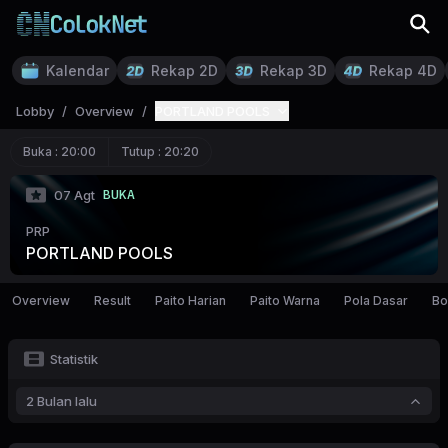
Kalendar
Rekap 2D
Rekap 3D
Rekap 4D
Lobby
/
Overview
/
PORTLAND POOLS
Buka :
20:00
Tutup :
20:20
BUKA
07 Agt
PRP
PORTLAND POOLS
Overview
Result
Paito Harian
Paito Warna
Pola Dasar
Bo
Statistik
2 Bulan lalu