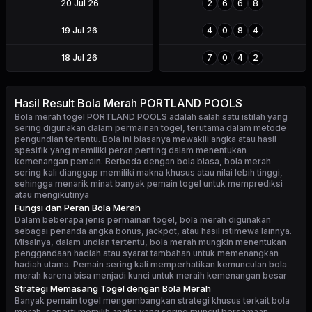
20 Jul 26
2
6
6
8
19 Jul 26
4
0
8
4
18 Jul 26
7
0
4
2
Hasil Result Bola Merah PORTLAND POOLS
Bola merah togel PORTLAND POOLS
adalah salah satu istilah yang
sering digunakan dalam permainan togel, terutama dalam metode
pengundian tertentu. Bola ini biasanya mewakili angka atau hasil
spesifik yang memiliki peran penting dalam menentukan
kemenangan pemain. Berbeda dengan bola biasa, bola merah
sering kali dianggap memiliki makna khusus atau nilai lebih tinggi,
sehingga menarik minat banyak pemain togel untuk memprediksi
atau mengikutinya
Fungsi dan Peran Bola Merah
Dalam beberapa jenis permainan togel, bola merah digunakan
sebagai penanda angka bonus, jackpot, atau hasil istimewa lainnya.
Misalnya, dalam undian tertentu, bola merah mungkin menentukan
penggandaan hadiah atau syarat tambahan untuk memenangkan
hadiah utama. Pemain sering kali memperhatikan kemunculan bola
merah karena bisa menjadi kunci untuk meraih kemenangan besar
Strategi Memasang Togel dengan Bola Merah
Banyak pemain togel mengembangkan strategi khusus terkait bola
merah, seperti memilih angka yang sering muncul bersamaan