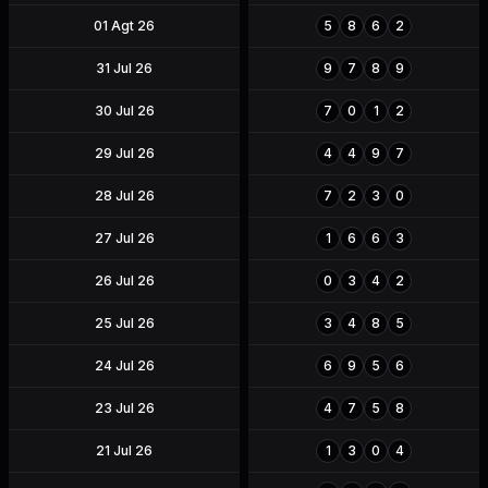
01 Agt 26
5
8
6
2
31 Jul 26
9
7
8
9
30 Jul 26
7
0
1
2
29 Jul 26
4
4
9
7
28 Jul 26
7
2
3
0
27 Jul 26
1
6
6
3
26 Jul 26
0
3
4
2
25 Jul 26
3
4
8
5
24 Jul 26
6
9
5
6
23 Jul 26
4
7
5
8
21 Jul 26
1
3
0
4