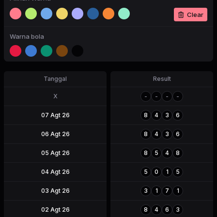
Clear
Warna bola
Tanggal
Result
X
-
-
-
-
07 Agt 26
8
4
3
6
06 Agt 26
8
4
3
6
05 Agt 26
8
5
4
8
04 Agt 26
5
0
1
5
03 Agt 26
3
1
7
1
02 Agt 26
8
4
6
3