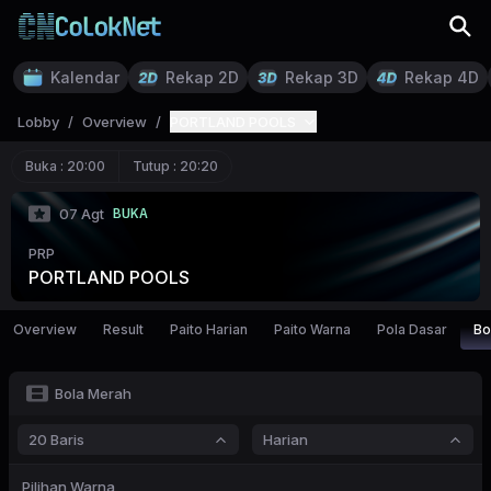
Kalendar
Rekap 2D
Rekap 3D
Rekap 4D
Lobby
/
Overview
/
PORTLAND POOLS
Buka :
20:00
Tutup :
20:20
BUKA
07 Agt
PRP
PORTLAND POOLS
Overview
Result
Paito Harian
Paito Warna
Pola Dasar
Bo
Bola Merah
20 Baris
Harian
Pilihan Warna