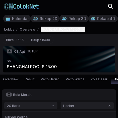
Kalendar
Rekap 2D
Rekap 3D
Rekap 4D
Lobby
/
Overview
/
SHANGHAI POOLS 15:00
Buka :
15:15
Tutup :
15:00
TUTUP
08 Agt
SS
SHANGHAI POOLS 15:00
Overview
Result
Paito Harian
Paito Warna
Pola Dasar
Bo
Bola Merah
20 Baris
Harian
Pilihan Warna