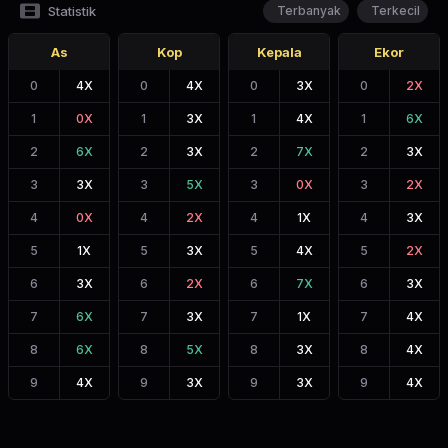
Statistik
Terbanyak
Terkecil
As
Kop
Kepala
Ekor
0
4
X
0
4
X
0
3
X
0
2
X
1
0
X
1
3
X
1
4
X
1
6
X
2
6
X
2
3
X
2
7
X
2
3
X
3
3
X
3
5
X
3
0
X
3
2
X
4
0
X
4
2
X
4
1
X
4
3
X
5
1
X
5
3
X
5
4
X
5
2
X
6
3
X
6
2
X
6
7
X
6
3
X
7
6
X
7
3
X
7
1
X
7
4
X
8
6
X
8
5
X
8
3
X
8
4
X
9
4
X
9
3
X
9
3
X
9
4
X