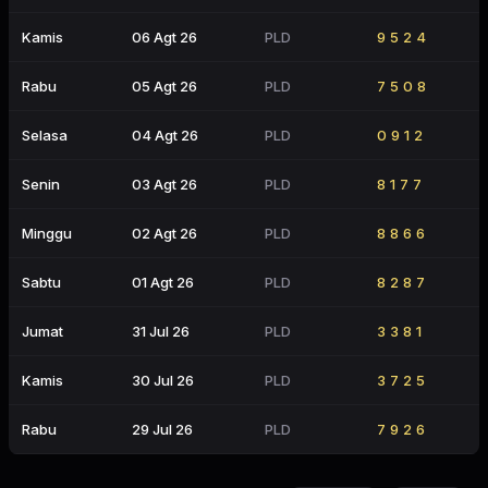
Kamis
06 Agt 26
PLD
9524
Rabu
05 Agt 26
PLD
7508
Selasa
04 Agt 26
PLD
0912
Senin
03 Agt 26
PLD
8177
Minggu
02 Agt 26
PLD
8866
Sabtu
01 Agt 26
PLD
8287
Jumat
31 Jul 26
PLD
3381
Kamis
30 Jul 26
PLD
3725
Rabu
29 Jul 26
PLD
7926