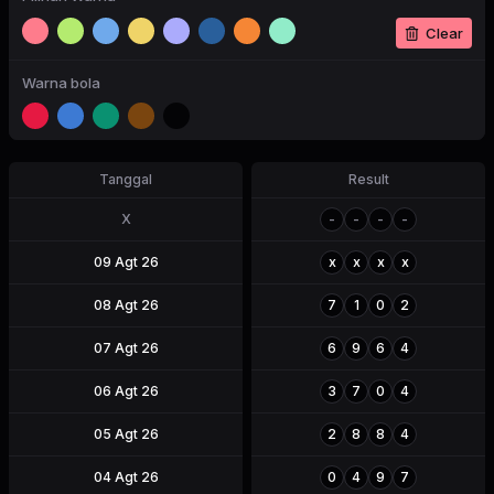
Clear
Warna bola
Tanggal
Result
X
-
-
-
-
09 Agt 26
x
x
x
x
08 Agt 26
7
1
0
2
07 Agt 26
6
9
6
4
06 Agt 26
3
7
0
4
05 Agt 26
2
8
8
4
04 Agt 26
0
4
9
7