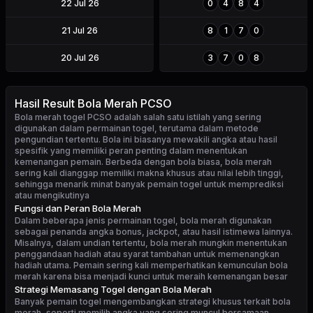
22 Jul 26
0
4
8
4
21 Jul 26
8
1
7
0
20 Jul 26
3
7
0
8
Hasil Result Bola Merah PCSO
Bola merah togel PCSO
adalah salah satu istilah yang sering
digunakan dalam permainan togel, terutama dalam metode
pengundian tertentu. Bola ini biasanya mewakili angka atau hasil
spesifik yang memiliki peran penting dalam menentukan
kemenangan pemain. Berbeda dengan bola biasa, bola merah
sering kali dianggap memiliki makna khusus atau nilai lebih tinggi,
sehingga menarik minat banyak pemain togel untuk memprediksi
atau mengikutinya
Fungsi dan Peran Bola Merah
Dalam beberapa jenis permainan togel, bola merah digunakan
sebagai penanda angka bonus, jackpot, atau hasil istimewa lainnya.
Misalnya, dalam undian tertentu, bola merah mungkin menentukan
penggandaan hadiah atau syarat tambahan untuk memenangkan
hadiah utama. Pemain sering kali memperhatikan kemunculan bola
merah karena bisa menjadi kunci untuk meraih kemenangan besar
Strategi Memasang Togel dengan Bola Merah
Banyak pemain togel mengembangkan strategi khusus terkait bola
merah, seperti memilih angka yang sering muncul bersamaan