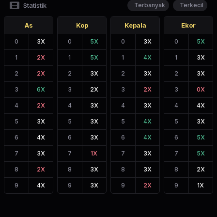
Statistik
Terbanyak
Terkecil
As
Kop
Kepala
Ekor
0
3
X
0
5
X
0
3
X
0
5
X
1
2
X
1
5
X
1
4
X
1
3
X
2
2
X
2
3
X
2
3
X
2
3
X
3
6
X
3
2
X
3
2
X
3
0
X
4
2
X
4
3
X
4
3
X
4
4
X
5
3
X
5
3
X
5
4
X
5
3
X
6
4
X
6
3
X
6
4
X
6
5
X
7
3
X
7
1
X
7
3
X
7
5
X
8
2
X
8
3
X
8
3
X
8
2
X
9
4
X
9
3
X
9
2
X
9
1
X