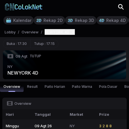
Kalendar
Rekap 2D
Rekap 3D
Rekap 4D
Lobby
/
Overview
/
NEWYORK 4D
Buka :
17:30
Tutup :
17:15
TUTUP
09 Agt
NY
NEWYORK 4D
Overview
Result
Paito Harian
Paito Warna
Pola Dasar
Bo
Overview
Hari
Tanggal
Market
Prize
Minggu
09 Agt 26
NY
3288