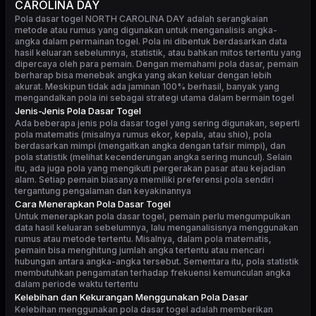
CAROLINA DAY
Pola dasar togel NORTH CAROLINA DAY
adalah serangkaian
metode atau rumus yang digunakan untuk menganalisis angka-
angka dalam permainan togel. Pola ini dibentuk berdasarkan data
hasil keluaran sebelumnya, statistik, atau bahkan mitos tertentu yang
dipercaya oleh para pemain. Dengan memahami pola dasar, pemain
berharap bisa menebak angka yang akan keluar dengan lebih
akurat. Meskipun tidak ada jaminan 100% berhasil, banyak yang
mengandalkan pola ini sebagai strategi utama dalam bermain togel
Jenis-Jenis Pola Dasar Togel
Ada beberapa jenis pola dasar togel yang sering digunakan, seperti
pola matematis (misalnya rumus ekor, kepala, atau shio), pola
berdasarkan mimpi (mengaitkan angka dengan tafsir mimpi), dan
pola statistik (melihat kecenderungan angka sering muncul). Selain
itu, ada juga pola yang mengikuti pergerakan pasar atau kejadian
alam. Setiap pemain biasanya memiliki preferensi pola sendiri
tergantung pengalaman dan keyakinannya
Cara Menerapkan Pola Dasar Togel
Untuk menerapkan pola dasar togel, pemain perlu mengumpulkan
data hasil keluaran sebelumnya, lalu menganalisisnya menggunakan
rumus atau metode tertentu. Misalnya, dalam pola matematis,
pemain bisa menghitung jumlah angka tertentu atau mencari
hubungan antara angka-angka tersebut. Sementara itu, pola statistik
membutuhkan pengamatan terhadap frekuensi kemunculan angka
dalam periode waktu tertentu
Kelebihan dan Kekurangan Menggunakan Pola Dasar
Kelebihan menggunakan pola dasar togel adalah memberikan