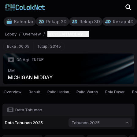
Kalendar
Rekap 2D
Rekap 3D
Rekap 4D
Lobby
/
Overview
/
MICHIGAN MIDDAY
Buka :
00:05
Tutup :
23:45
TUTUP
08 Agt
MM
MICHIGAN MIDDAY
Overview
Result
Paito Harian
Paito Warna
Pola Dasar
Bo
Data Tahunan
Data
Tahunan 2025
Tahunan 2025