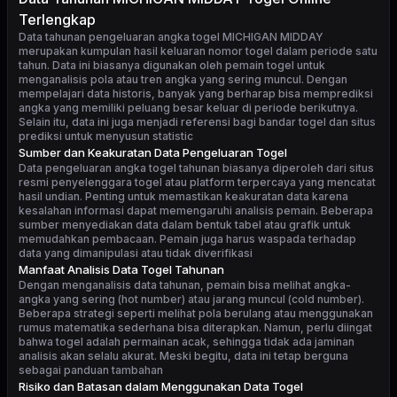
Terlengkap
Data tahunan pengeluaran angka togel MICHIGAN MIDDAY
merupakan kumpulan hasil keluaran nomor togel dalam periode satu
tahun. Data ini biasanya digunakan oleh pemain togel untuk
menganalisis pola atau tren angka yang sering muncul. Dengan
mempelajari data historis, banyak yang berharap bisa memprediksi
angka yang memiliki peluang besar keluar di periode berikutnya.
Selain itu, data ini juga menjadi referensi bagi bandar togel dan situs
prediksi untuk menyusun statistic
Sumber dan Keakuratan Data Pengeluaran Togel
Data pengeluaran angka togel tahunan biasanya diperoleh dari situs
resmi penyelenggara togel atau platform terpercaya yang mencatat
hasil undian. Penting untuk memastikan keakuratan data karena
kesalahan informasi dapat memengaruhi analisis pemain. Beberapa
sumber menyediakan data dalam bentuk tabel atau grafik untuk
memudahkan pembacaan. Pemain juga harus waspada terhadap
data yang dimanipulasi atau tidak diverifikasi
Manfaat Analisis Data Togel Tahunan
Dengan menganalisis data tahunan, pemain bisa melihat angka-
angka yang sering (hot number) atau jarang muncul (cold number).
Beberapa strategi seperti melihat pola berulang atau menggunakan
rumus matematika sederhana bisa diterapkan. Namun, perlu diingat
bahwa togel adalah permainan acak, sehingga tidak ada jaminan
analisis akan selalu akurat. Meski begitu, data ini tetap berguna
sebagai panduan tambahan
Risiko dan Batasan dalam Menggunakan Data Togel