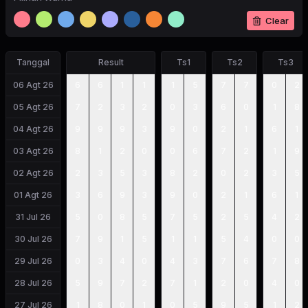
Clear
Tanggal
Result
Ts1
Ts2
Ts3
06 Agt 26
6
6
1
1
1
5
7
7
0
2
05 Agt 26
7
2
3
2
0
3
6
0
1
8
04 Agt 26
9
9
9
3
9
0
2
1
6
1
03 Agt 26
8
1
2
0
0
6
7
2
1
9
02 Agt 26
2
3
5
3
8
2
0
2
3
5
01 Agt 26
3
6
9
3
9
0
2
1
6
1
31 Jul 26
5
0
8
5
7
5
2
5
4
2
30 Jul 26
7
9
1
5
1
1
5
4
0
0
29 Jul 26
0
3
4
0
4
3
7
6
7
8
28 Jul 26
5
9
7
2
7
1
2
0
4
0
27 Jul 26
1
8
0
1
0
5
9
5
1
2