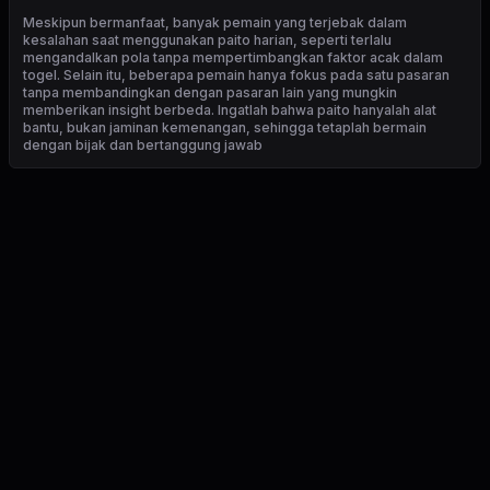
Meskipun bermanfaat, banyak pemain yang terjebak dalam
kesalahan saat menggunakan paito harian, seperti terlalu
mengandalkan pola tanpa mempertimbangkan faktor acak dalam
togel. Selain itu, beberapa pemain hanya fokus pada satu pasaran
tanpa membandingkan dengan pasaran lain yang mungkin
memberikan insight berbeda. Ingatlah bahwa paito hanyalah alat
bantu, bukan jaminan kemenangan, sehingga tetaplah bermain
dengan bijak dan bertanggung jawab