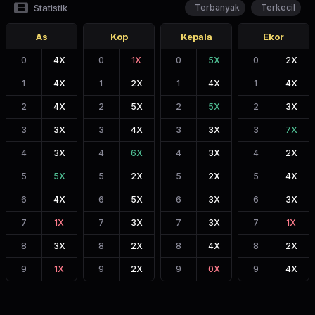
Statistik
Terbanyak
Terkecil
As
Kop
Kepala
Ekor
0
4
X
0
1
X
0
5
X
0
2
X
1
4
X
1
2
X
1
4
X
1
4
X
2
4
X
2
5
X
2
5
X
2
3
X
3
3
X
3
4
X
3
3
X
3
7
X
4
3
X
4
6
X
4
3
X
4
2
X
5
5
X
5
2
X
5
2
X
5
4
X
6
4
X
6
5
X
6
3
X
6
3
X
7
1
X
7
3
X
7
3
X
7
1
X
8
3
X
8
2
X
8
4
X
8
2
X
9
1
X
9
2
X
9
0
X
9
4
X