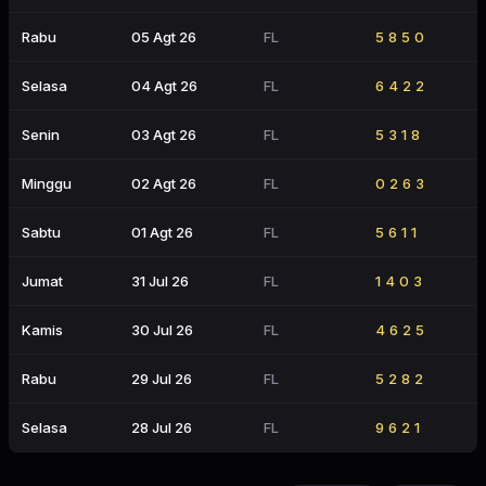
Rabu
05 Agt 26
FL
5850
Selasa
04 Agt 26
FL
6422
Senin
03 Agt 26
FL
5318
Minggu
02 Agt 26
FL
0263
Sabtu
01 Agt 26
FL
5611
Jumat
31 Jul 26
FL
1403
Kamis
30 Jul 26
FL
4625
Rabu
29 Jul 26
FL
5282
Selasa
28 Jul 26
FL
9621