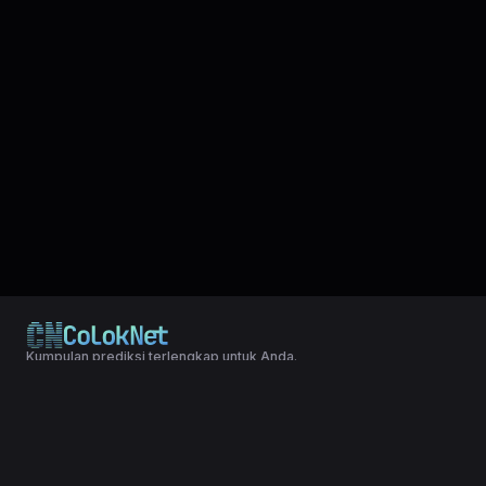
Kumpulan prediksi terlengkap untuk Anda.
© 2024 Copyright LXGroup. All rights reserved.
Terms & Conditions
|
Privacy Policy
Kumpulan data lengkap untuk mudah yang telah di simpulkan dari
result togel FLORENCE LOTTERY, statistik, shio dll