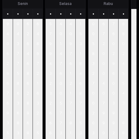
Senin
Selasa
Rabu
•
•
•
•
•
•
•
•
•
•
•
•
0
9
0
6
6
5
4
4
1
0
6
7
8
7
4
4
2
4
7
0
0
5
0
7
6
8
4
0
3
6
8
9
1
9
3
5
2
0
0
5
6
7
4
9
9
4
7
1
8
0
2
2
8
2
7
6
7
4
7
6
8
3
0
9
4
9
9
5
8
2
3
6
1
4
2
0
6
5
9
6
8
6
1
2
0
2
6
7
4
0
5
4
7
6
2
6
3
0
1
8
0
0
0
4
7
6
3
8
3
2
5
7
7
0
7
3
3
5
9
6
9
2
6
7
1
3
2
9
9
2
1
3
8
6
2
6
7
8
5
0
9
9
8
7
5
3
9
5
6
3
1
3
3
0
2
8
2