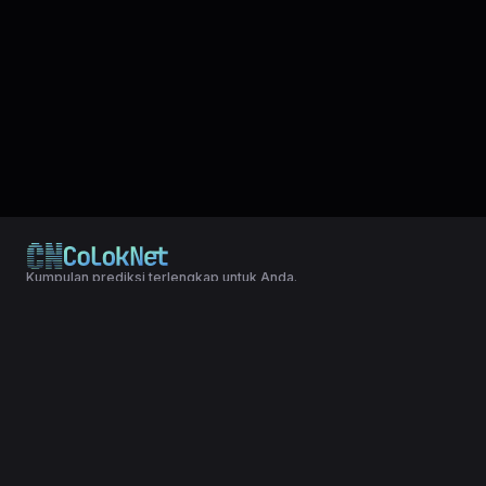
Kumpulan prediksi terlengkap untuk Anda.
© 2024 Copyright LXGroup. All rights reserved.
Terms & Conditions
|
Privacy Policy
FLORIDA EVENING dikenal sebagai sumber resmi dan terpercaya,
sehingga keakuratan datanya tidak perlu diragukan lagi. Pemain
dapat merasa tenang karena semua hasil yang diumumkan telah
melalui proses verifikasi ketat. Dan juga kenyamanan mengakses
data menjadi salah satu faktor penting. Dengan teknologi modern
saat ini, Anda bisa mengecek pengeluaran FLORIDA EVENING hanya
dengan beberapa klik saja di website ini. Memungkinkan pemain
untuk langsung mengetahui angka result yang keluar tanpa harus