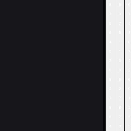
8
6
9
7
0
7
8
7
3
6
5
3
4
1
0
0
1
7
7
8
3
9
0
2
8
6
6
3
2
9
7
7
1
8
8
2
6
7
5
4
3
5