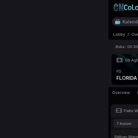
Kalend
Lobby
/
Ov
Buka :
00:30
09 Agt
FD
FLORIDA
Overview
Paito 
7 Kolom
Pilihan War