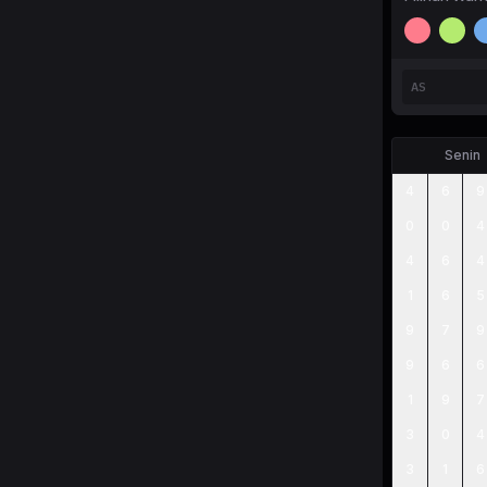
Senin
4
6
9
0
0
4
4
6
4
1
6
5
9
7
9
9
6
6
1
9
7
3
0
4
3
1
6