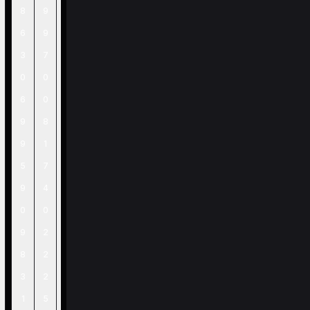
8
9
2
7
9
6
0
1
5
5
9
0
6
9
4
1
4
6
5
3
1
0
4
7
3
7
2
9
6
0
3
1
1
7
9
2
0
0
4
7
9
7
2
2
1
3
4
7
6
0
0
3
8
8
2
1
2
8
5
6
9
8
4
6
6
7
2
3
4
6
3
1
9
1
6
9
1
0
9
9
5
4
2
8
5
7
8
2
1
2
8
3
9
7
2
7
9
4
3
1
3
2
9
1
8
5
4
1
0
0
0
1
8
0
8
6
9
0
8
1
9
2
5
1
9
4
5
5
6
9
7
6
8
2
1
3
5
3
1
1
0
6
7
0
3
2
8
6
0
1
1
7
7
1
4
9
1
5
3
5
5
3
5
7
8
9
0
6