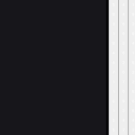
5
4
1
8
4
9
3
6
3
1
6
9
8
3
4
4
6
1
4
2
8
7
0
2
1
7
2
1
0
8
6
9
6
1
3
8
5
4
4
5
7
3