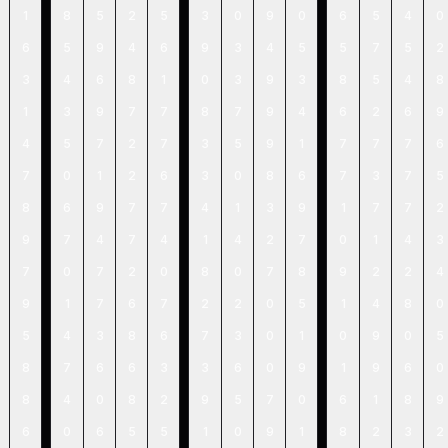
1
8
5
2
5
3
0
9
0
6
5
4
0
6
5
9
4
6
9
3
4
5
5
7
5
2
3
4
6
8
1
0
3
9
3
8
5
4
8
1
3
9
7
7
8
7
9
4
6
2
6
9
4
5
7
2
7
3
5
9
1
7
7
7
6
7
0
1
2
6
3
0
8
6
7
3
7
5
8
6
9
7
7
4
1
3
9
1
7
7
2
9
7
4
7
4
1
4
2
7
0
1
4
3
7
0
7
2
0
8
0
7
8
9
2
2
4
9
1
7
6
7
2
2
0
5
1
4
8
0
5
4
3
8
6
7
3
0
1
0
9
0
5
8
7
6
6
3
3
6
0
9
1
9
6
0
8
4
0
8
2
9
5
7
0
6
1
8
9
6
0
6
5
5
1
0
9
1
8
2
3
2