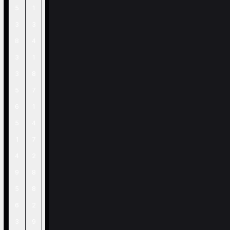
5
1
5
1
1
7
9
6
8
5
2
7
3
3
5
9
8
0
5
9
0
9
4
9
8
4
7
2
6
9
9
7
7
3
4
6
3
1
8
0
1
5
9
1
8
1
6
9
3
8
1
0
3
1
1
2
0
6
0
4
5
7
1
7
9
8
0
4
6
3
4
6
6
1
9
5
9
1
9
3
6
1
9
5
5
4
2
0
1
1
6
5
9
9
5
7
1
7
0
4
9
0
0
2
1
6
3
5
4
2
8
3
4
9
3
3
8
2
6
5
9
8
6
1
3
0
4
9
1
2
9
0
5
8
4
7
5
2
2
6
2
4
3
4
6
2
9
8
3
3
1
3
1
9
4
0
3
9
4
8
1
7
3
2
4
7
0
1