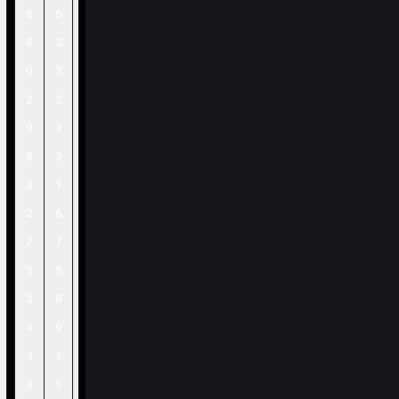
8
6
8
4
9
1
2
1
5
6
1
4
6
3
8
6
7
0
9
9
7
8
6
5
0
7
5
6
0
8
6
2
2
1
1
2
2
2
3
0
5
1
3
4
1
0
5
5
0
4
2
6
5
5
3
2
2
3
2
8
6
3
0
4
6
6
7
1
0
8
3
8
3
1
0
0
2
1
8
9
7
0
3
7
2
6
5
3
7
8
6
2
7
2
1
1
7
7
8
2
5
0
1
2
4
1
8
4
3
5
3
4
5
9
4
3
1
1
3
1
3
8
4
2
3
1
0
2
5
4
9
1
4
9
2
1
1
8
0
0
5
4
7
4
1
1
3
7
8
5
7
8
3
8
8
3
9
5
7
1
5
7
4
7
7
6
1
3