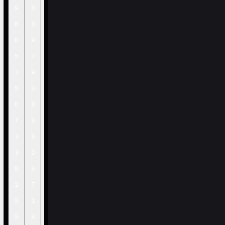
9
6
7
0
5
9
1
4
5
3
9
6
6
3
6
6
5
6
3
0
6
1
1
4
8
9
4
5
6
7
4
4
7
3
3
2
5
7
9
9
5
7
5
7
4
0
5
0
3
9
1
4
3
7
0
4
1
2
2
8
5
0
6
5
4
2
5
3
5
0
6
8
0
8
8
9
2
8
7
2
0
1
9
0
7
9
1
9
5
3
3
9
0
7
4
8
3
9
8
9
8
1
3
1
4
2
1
4
3
0
9
8
6
4
7
9
0
4
2
7
9
6
3
5
7
2
3
3
5
8
7
8
2
7
8
6
5
1
9
5
9
8
0
8
5
3
5
6
0
2
0
7
8
5
4
0
5
4
3
0
0
2
0
7
7
5
5
2