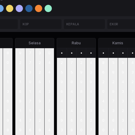
Selasa
Rabu
Kamis
8
9
7
3
0
•
•
•
•
•
•
•
•
0
2
7
2
4
2
7
2
4
8
5
9
4
6
4
3
2
4
5
5
9
3
6
8
9
3
1
1
0
6
1
9
8
9
9
2
2
4
2
3
6
1
4
3
6
4
8
4
0
9
3
7
6
8
7
9
7
4
9
1
2
4
7
3
9
9
1
5
8
0
1
4
3
3
5
3
2
9
9
4
7
2
6
9
6
6
2
0
6
3
8
8
9
6
8
4
3
8
0
7
0
4
1
3