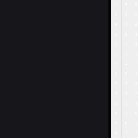
2
5
5
2
5
2
6
4
6
3
9
4
6
7
4
3
2
3
1
4
2
9
9
3
2
7
3
1
4
7
5
5
3
9
3
8
6
0
3
4
5
3