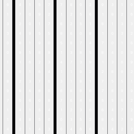
6
4
1
5
7
7
8
0
2
9
3
1
0
1
7
0
9
2
1
2
5
6
1
8
2
6
3
2
0
1
7
8
2
5
1
8
1
3
3
3
4
9
5
5
9
6
0
8
1
0
3
2
0
8
1
9
0
5
8
7
4
7
0
1
6
0
9
5
8
9
1
3
8
5
8
4
0
9
1
1
6
2
3
4
7
3
9
1
3
6
9
5
0
1
6
4
1
1
9
2
2
8
8
2
8
2
3
7
0
3
1
8
1
7
5
5
1
9
8
6
8
0
6
8
8
6
7
8
9
9
7
0
6
0
8
7
6
4
9
5
5
6
2
1
4
1
5
4
1
2
3
0
6
4
7
2
1
4
8
5
0
0
3
5
2
8
6
7
9
4
2
1
4
3
0
4
6
6
1
4
2
2