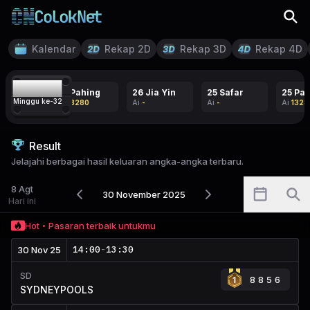
Kalendar
Rekap 2D
Rekap 3D
Rekap 4D
08
25 Pahing
26 Jia Yin
25 Safar
25 Pah
Minggu ke-
32
Ai
13280
Ai
-
Ai
-
Ai
1328
Result
Jelajahi berbagai hasil keluaran angka-angka terbaru.
8 Agt
30 November 2025
Hari ini
Hot
Pasaran terbaik untukmu
14:00
-
13:30
30 Nov 25
SD
8856
SYDNEYPOOLS