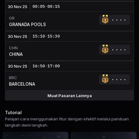
00:05
-
00:15
30 Nov 25
GR
GRANADA POOLS
15:10
-
15:30
30 Nov 25
CHN
CHINA
16:50
-
17:00
30 Nov 25
BRC
BARCELONA
Muat Pasaran Lainnya
Tutorial
Pelajari cara menggunakan fitur dengan efektif melalui panduan
langkah demi langkah.