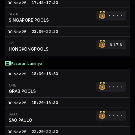
17:45
-
17:30
30 Nov 25
SG-P
SINGAPORE POOLS
23:00
-
22:30
30 Nov 25
HK
6176
HONGKONGPOOLS
Pasaran Lainnya
18:30
-
18:50
30 Nov 25
GRB
GRAB POOLS
15:20
-
15:30
30 Nov 25
SAO
SAO PAULO
22:20
-
22:30
30 Nov 25