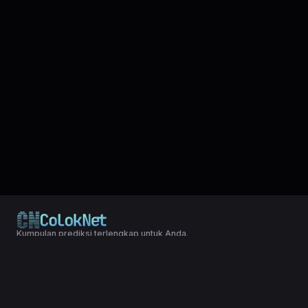
Kumpulan prediksi terlengkap untuk Anda.
© 2024 Copyright LXGroup. All rights reserved.
Terms & Conditions
|
Privacy Policy
Kumpulan result togel paling akurat semua pasaran menyajikan data
keluaran resmi dari HK, SGP, SDY, dan pasaran lainnya secara real-
time. Informasi ini membantu pemain memantau angka terbaru dan