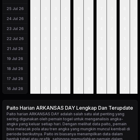
25 Jul 26
0
3
3
4
3
6
7
3
8
9
24 Jul 26
7
6
9
2
9
5
4
7
6
2
23 Jul 26
0
6
8
1
7
6
4
4
4
9
22 Jul 26
9
6
2
2
2
1
7
0
5
0
21 Jul 26
0
6
3
3
0
9
8
6
1
6
19 Jul 26
6
7
1
5
1
1
5
4
0
0
18 Jul 26
6
7
1
5
1
1
5
4
0
0
17 Jul 26
3
7
4
4
3
9
8
1
8
6
16 Jul 26
1
0
3
9
4
4
5
5
7
7
Paito Harian ARKANSAS DAY Lengkap Dan Terupdate
Paito harian ARKANSAS DAY
adalah salah satu alat penting yang
sering digunakan oleh pemain togel untuk menganalisis angka-
angka yang keluar setiap hari. Dengan melihat data paito, pemain
bisa melacak pola atau tren angka yang mungkin muncul kembali di
periode berikutnya. Paito ini biasanya menampilkan data dalam
bentuk tabel atau grafik, sehingga memudahkan pemain dalam