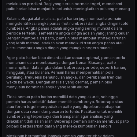
melakukan prediksi. Bagi yang serius bermain togel, memahami
paito harian bisa menjadi kunci untuk meningkatkan peluang menang
Selain sebagai alat analisis, paito harian juga membantu pemain
mengidentifikasi angka panas (hot numbers) dan angka dingin (cold
numbers). Angka panas adalah angka yang sering muncul dalam
periode tertentu, sementara angka dingin adalah yang jarang keluar.
Dengan mempelajari paito, pemain bisa membuat strategi taruhan
yang lebih matang, apakah akan mengikuti tren angka panas atau
justru memburu angka dingin yang mungkin segera muncul
Agar paito harian bisa dimanfaatkan secara optimal, pemain perlu
memahami cara membacanya dengan benar. Biasanya, paito
menampilkan data angka dalam beberapa periode, seperti harian,
mingguan, atau bulanan. Pemain harus memperhatikan pola
berulang, frekuensi kemunculan angka, dan perubahan tren dari
waktu ke waktu. Dengan analisis yang cermat, pemain bisa
menyusun kombinasi angka yang lebih akurat
Tidak semua paito harian memiliki data yang akurat, sehingga
pemain harus selektif dalam memilih sumbernya. Beberapa situs
atau forum togel menyediakan paito yang diperbarui setiap hari
dengan data resmi dari pasaran tertentu. Pastikan untuk memilih
sumber yang terpercaya dan transparan agar analisis yang
dilakukan tidak salah arah. Beberapa pemain bahkan membuat paito
pribadi berdasarkan data yang mereka kumpulkan sendiri
Meskipun bermanfaat, banyak pemain yang terjebak dalam