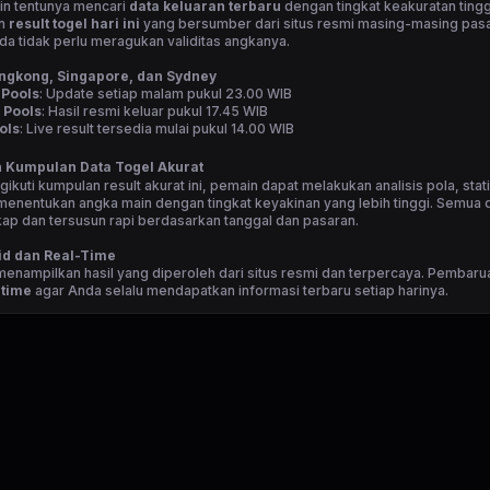
in tentunya mencari
data keluaran terbaru
dengan tingkat keakuratan tingg
an
result togel hari ini
yang bersumber dari situs resmi masing-masing pas
a tidak perlu meragukan validitas angkanya.
ngkong, Singapore, dan Sydney
 Pools
: Update setiap malam pukul 23.00 WIB
 Pools
: Hasil resmi keluar pukul 17.45 WIB
ols
: Live result tersedia mulai pukul 14.00 WIB
 Kumpulan Data Togel Akurat
kuti kumpulan result akurat ini, pemain dapat melakukan analisis pola, stat
 menentukan angka main dengan tingkat keyakinan yang lebih tinggi. Semua 
ap dan tersusun rapi berdasarkan tanggal dan pasaran.
id dan Real-Time
enampilkan hasil yang diperoleh dari situs resmi dan terpercaya. Pembaru
-time
agar Anda selalu mendapatkan informasi terbaru setiap harinya.