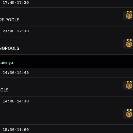
17:45
-
17:30
RE POOLS
23:00
-
22:30
NGPOOLS
Lainnya
14:30
-
14:45
OOLS
14:00
-
14:30
18:30
-
19:00