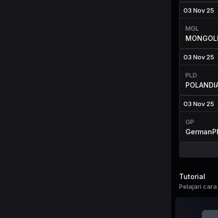
03 Nov 25
MGL
MONGOL
03 Nov 25
PLD
POLANDI
03 Nov 25
GP
GermanP
Tutorial
Pelajari car