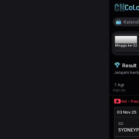
Kalend
07
24
Minggu ke-
32
Ai
Result
Jelajahi ber
7 Agt
Hari ini
Hot
Pas
03 Nov 25
SD
SYDNEY